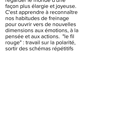
façon plus élargie et joyeuse.
C'est apprendre à reconnaître
nos habitudes de freinage
pour ouvrir vers de nouvelles
dimensions aux émotions, à la
pensée et aux actions. "le fil
rouge" : travail sur la polarité,
sortir des schémas répétitifs
et de la résignation pour
permettre de prendre des
décisions à tous les niveaux.
"L'enfant", "L'adolescent",
"L'adulte" (3 années) :
expériences de base et
développement du soi vu par
la thérapie fonctionnelle de
Luciano Rispoli (Naples)
"Soufisme et Biodynamique",
approche plus spécifiquement