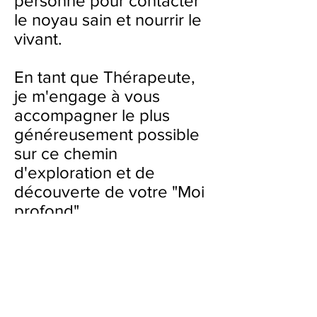
personne pour contacter
le noyau sain et nourrir le
vivant.
En tant que Thérapeute,
je m'engage à vous
accompagner le plus
généreusement possible
sur ce chemin
d'exploration et de
découverte de votre "Moi
profond".
« Le corps a dans sa
propre organisation, un
mécanisme pour
dissoudre et résoudre le