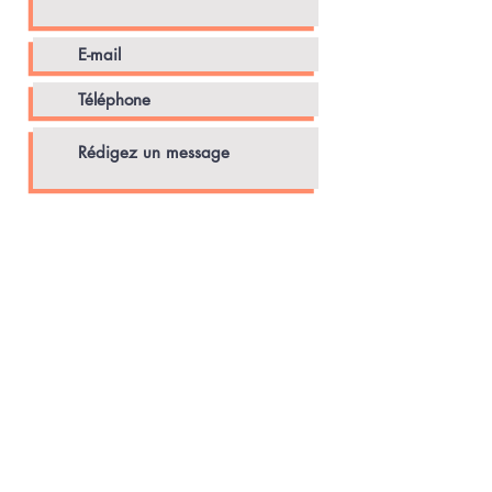
Envoyer
Agnès CLEMENT -
agnesclems@yahoo.fr
-
06 14 89 44 16
* 9 avenue de la Fontasse - 34690
FABREGUES
* 2 rue Aristide Rouzière - 34120 PEZENAS